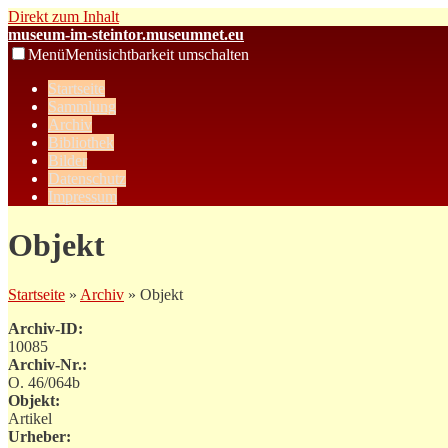
Direkt zum Inhalt
museum-im-steintor.museumnet.eu
Menü
Menüsichtbarkeit umschalten
Startseite
Sammlung
Archiv
Bibliothek
Bilder
Datenschutz
Impressum
Objekt
Startseite
»
Archiv
» Objekt
Archiv-ID:
10085
Archiv-Nr.:
O. 46/064b
Objekt:
Artikel
Urheber: