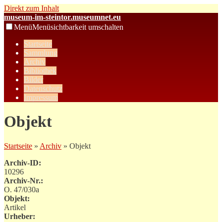
Direkt zum Inhalt
museum-im-steintor.museumnet.eu
Menü
Menüsichtbarkeit umschalten
Startseite
Sammlung
Archiv
Bibliothek
Bilder
Datenschutz
Impressum
Objekt
Startseite
»
Archiv
» Objekt
Archiv-ID:
10296
Archiv-Nr.:
O. 47/030a
Objekt:
Artikel
Urheber: