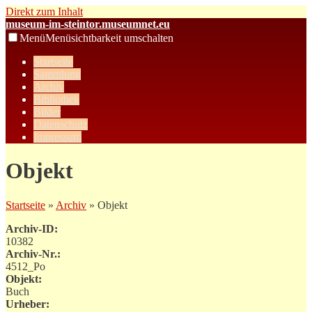
Direkt zum Inhalt
museum-im-steintor.museumnet.eu
Menü
Menüsichtbarkeit umschalten
Startseite
Sammlung
Archiv
Bibliothek
Bilder
Datenschutz
Impressum
Objekt
Startseite
»
Archiv
» Objekt
Archiv-ID:
10382
Archiv-Nr.:
4512_Po
Objekt:
Buch
Urheber: