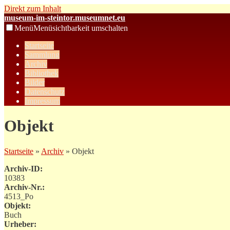
Direkt zum Inhalt
museum-im-steintor.museumnet.eu
Menü
Menüsichtbarkeit umschalten
Startseite
Sammlung
Archiv
Bibliothek
Bilder
Datenschutz
Impressum
Objekt
Startseite
»
Archiv
» Objekt
Archiv-ID:
10383
Archiv-Nr.:
4513_Po
Objekt:
Buch
Urheber: