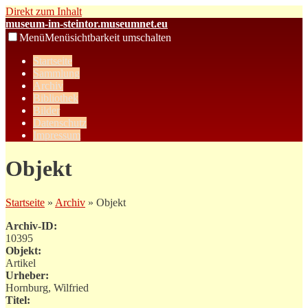
Direkt zum Inhalt
museum-im-steintor.museumnet.eu
Menü
Menüsichtbarkeit umschalten
Startseite
Sammlung
Archiv
Bibliothek
Bilder
Datenschutz
Impressum
Objekt
Startseite
»
Archiv
» Objekt
Archiv-ID:
10395
Objekt:
Artikel
Urheber:
Hornburg, Wilfried
Titel: