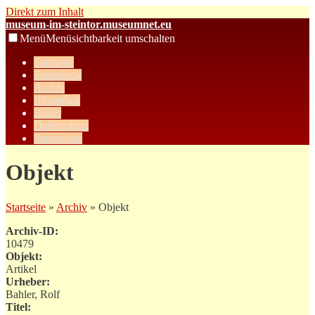
Direkt zum Inhalt
museum-im-steintor.museumnet.eu
Menü
Menüsichtbarkeit umschalten
Startseite
Sammlung
Archiv
Bibliothek
Bilder
Datenschutz
Impressum
Objekt
Startseite
»
Archiv
» Objekt
Archiv-ID:
10479
Objekt:
Artikel
Urheber:
Bahler, Rolf
Titel: