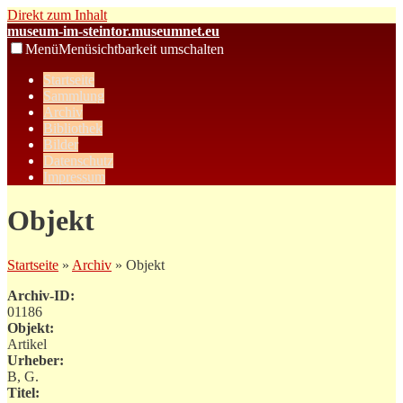
Direkt zum Inhalt
museum-im-steintor.museumnet.eu
Menü
Menüsichtbarkeit umschalten
Startseite
Sammlung
Archiv
Bibliothek
Bilder
Datenschutz
Impressum
Objekt
Startseite
»
Archiv
» Objekt
Archiv-ID:
01186
Objekt:
Artikel
Urheber:
B, G.
Titel: