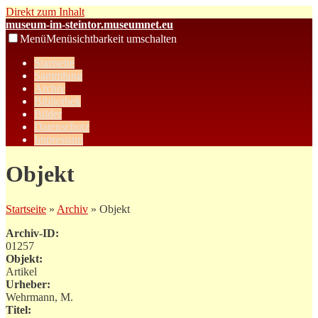
Direkt zum Inhalt
museum-im-steintor.museumnet.eu
Menü
Menüsichtbarkeit umschalten
Startseite
Sammlung
Archiv
Bibliothek
Bilder
Datenschutz
Impressum
Objekt
Startseite
»
Archiv
» Objekt
Archiv-ID:
01257
Objekt:
Artikel
Urheber:
Wehrmann, M.
Titel: