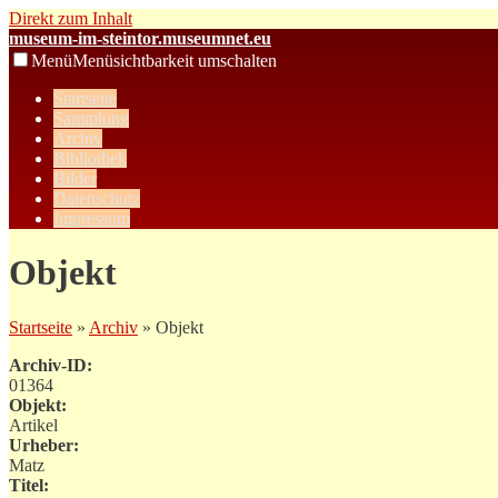
Direkt zum Inhalt
museum-im-steintor.museumnet.eu
Menü
Menüsichtbarkeit umschalten
Startseite
Sammlung
Archiv
Bibliothek
Bilder
Datenschutz
Impressum
Objekt
Startseite
»
Archiv
» Objekt
Archiv-ID:
01364
Objekt:
Artikel
Urheber:
Matz
Titel: