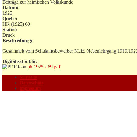
Beiträge zur heimischen Volkskunde
Datum:
1925
Quelle:
HK (1925) 69
Status:
Druck
Beschreibung:
Gesammelt vom Schulamtsbewerber Malz, Nebenlehrgang 1919/192
Digitalisatpublic:
hk 1925 s 69.pdf
Startseite
Datenschutz
Impressum