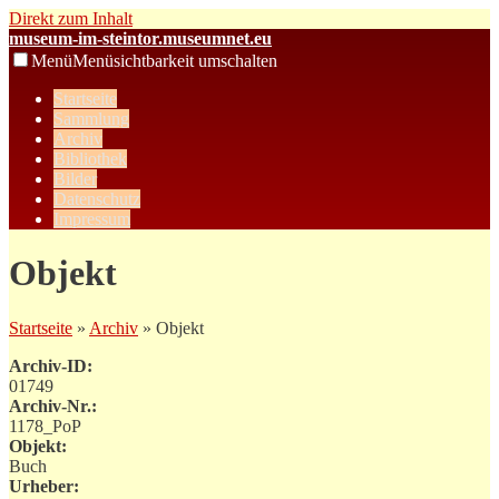
Direkt zum Inhalt
museum-im-steintor.museumnet.eu
Menü
Menüsichtbarkeit umschalten
Startseite
Sammlung
Archiv
Bibliothek
Bilder
Datenschutz
Impressum
Objekt
Startseite
»
Archiv
» Objekt
Archiv-ID:
01749
Archiv-Nr.:
1178_PoP
Objekt:
Buch
Urheber: