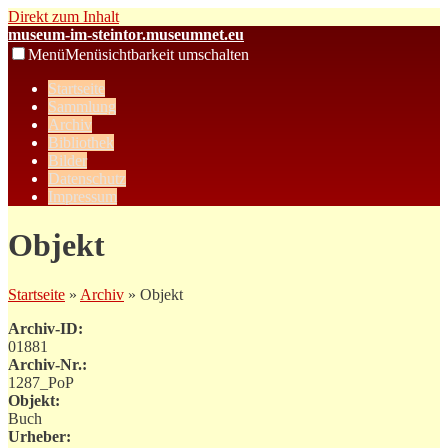
Direkt zum Inhalt
museum-im-steintor.museumnet.eu
Menü
Menüsichtbarkeit umschalten
Startseite
Sammlung
Archiv
Bibliothek
Bilder
Datenschutz
Impressum
Objekt
Startseite
»
Archiv
» Objekt
Archiv-ID:
01881
Archiv-Nr.:
1287_PoP
Objekt:
Buch
Urheber: