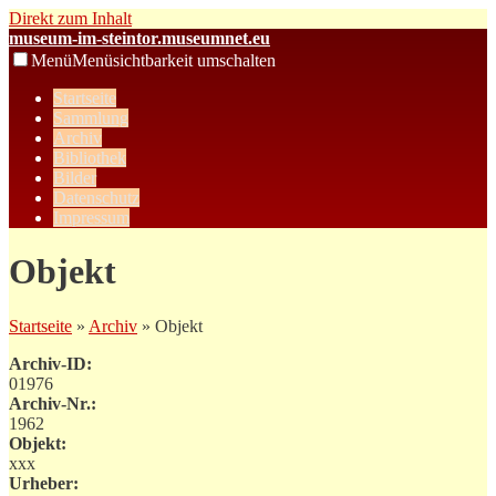
Direkt zum Inhalt
museum-im-steintor.museumnet.eu
Menü
Menüsichtbarkeit umschalten
Startseite
Sammlung
Archiv
Bibliothek
Bilder
Datenschutz
Impressum
Objekt
Startseite
»
Archiv
» Objekt
Archiv-ID:
01976
Archiv-Nr.:
1962
Objekt:
xxx
Urheber: