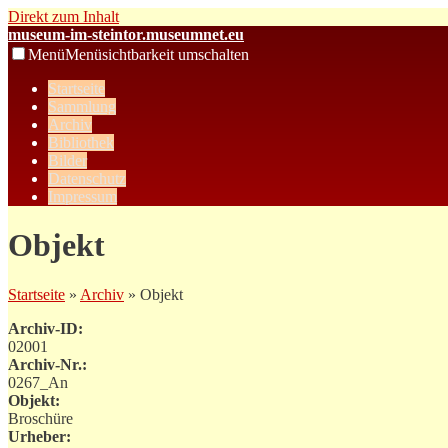
Direkt zum Inhalt
museum-im-steintor.museumnet.eu
Menü
Menüsichtbarkeit umschalten
Startseite
Sammlung
Archiv
Bibliothek
Bilder
Datenschutz
Impressum
Objekt
Startseite
»
Archiv
» Objekt
Archiv-ID:
02001
Archiv-Nr.:
0267_An
Objekt:
Broschüre
Urheber: