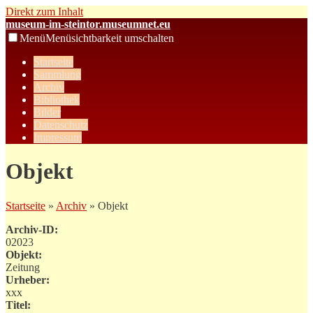
Direkt zum Inhalt
museum-im-steintor.museumnet.eu
Menü
Menüsichtbarkeit umschalten
Startseite
Sammlung
Archiv
Bibliothek
Bilder
Datenschutz
Impressum
Objekt
Startseite
»
Archiv
» Objekt
Archiv-ID:
02023
Objekt:
Zeitung
Urheber:
xxx
Titel: