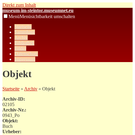
Direkt zum Inhalt
museum-im-steintor.museumnet.eu
Menü
Menüsichtbarkeit umschalten
Startseite
Sammlung
Archiv
Bibliothek
Bilder
Datenschutz
Impressum
Objekt
Startseite
»
Archiv
» Objekt
Archiv-ID:
02105
Archiv-Nr.:
0943_Po
Objekt:
Buch
Urheber: