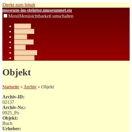
Direkt zum Inhalt
museum-im-steintor.museumnet.eu
Menü
Menüsichtbarkeit umschalten
Startseite
Sammlung
Archiv
Bibliothek
Bilder
Datenschutz
Impressum
Objekt
Startseite
»
Archiv
» Objekt
Archiv-ID:
02137
Archiv-Nr.:
0925_Po
Objekt:
Buch
Urheber: