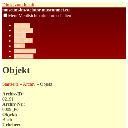
Direkt zum Inhalt
museum-im-steintor.museumnet.eu
Menü
Menüsichtbarkeit umschalten
Startseite
Sammlung
Archiv
Bibliothek
Bilder
Datenschutz
Impressum
Objekt
Startseite
»
Archiv
» Objekt
Archiv-ID:
02191
Archiv-Nr.:
0009_Po
Objekt:
Buch
Urheber: