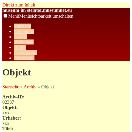
Direkt zum Inhalt
museum-im-steintor.museumnet.eu
Menü
Menüsichtbarkeit umschalten
Startseite
Sammlung
Archiv
Bibliothek
Bilder
Datenschutz
Impressum
Objekt
Startseite
»
Archiv
» Objekt
Archiv-ID:
02337
Objekt:
xxx
Urheber:
xxx
Titel: