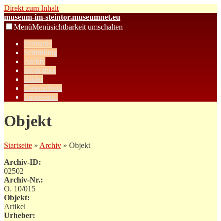
Direkt zum Inhalt
museum-im-steintor.museumnet.eu
Menü
Menüsichtbarkeit umschalten
Startseite
Sammlung
Archiv
Bibliothek
Bilder
Datenschutz
Impressum
Objekt
Startseite
»
Archiv
» Objekt
Archiv-ID:
02502
Archiv-Nr.:
O. 10/015
Objekt:
Artikel
Urheber: