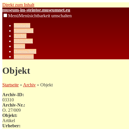
Direkt zum Inhalt
museum-im-steintor.museumnet.eu
Menü
Menüsichtbarkeit umschalten
Startseite
Sammlung
Archiv
Bibliothek
Bilder
Datenschutz
Impressum
Objekt
Startseite
»
Archiv
» Objekt
Archiv-ID:
03310
Archiv-Nr.:
O. 27/009
Objekt:
Artikel
Urheber: