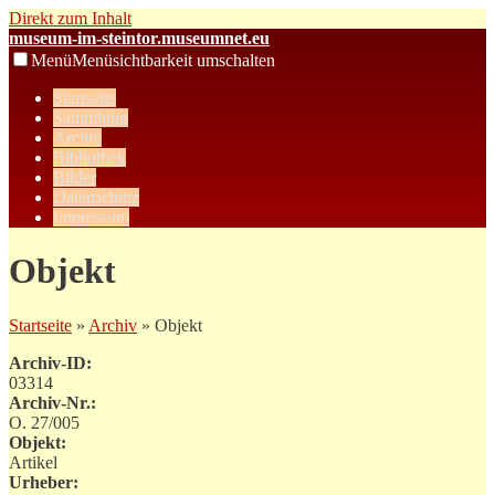
Direkt zum Inhalt
museum-im-steintor.museumnet.eu
Menü
Menüsichtbarkeit umschalten
Startseite
Sammlung
Archiv
Bibliothek
Bilder
Datenschutz
Impressum
Objekt
Startseite
»
Archiv
» Objekt
Archiv-ID:
03314
Archiv-Nr.:
O. 27/005
Objekt:
Artikel
Urheber: