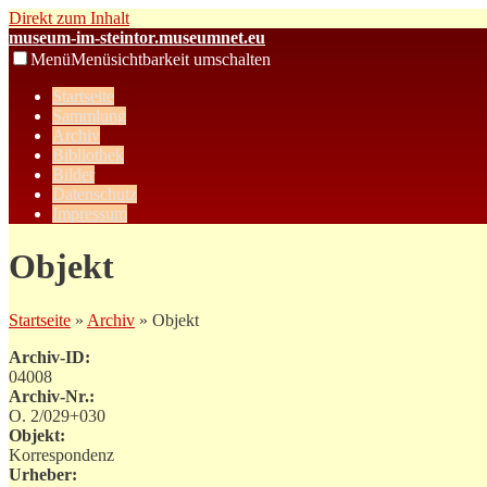
Direkt zum Inhalt
museum-im-steintor.museumnet.eu
Menü
Menüsichtbarkeit umschalten
Startseite
Sammlung
Archiv
Bibliothek
Bilder
Datenschutz
Impressum
Objekt
Startseite
»
Archiv
» Objekt
Archiv-ID:
04008
Archiv-Nr.:
O. 2/029+030
Objekt:
Korrespondenz
Urheber: