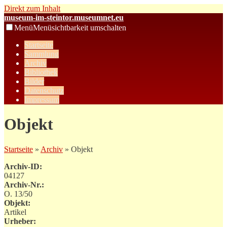
Direkt zum Inhalt
museum-im-steintor.museumnet.eu
Menü
Menüsichtbarkeit umschalten
Startseite
Sammlung
Archiv
Bibliothek
Bilder
Datenschutz
Impressum
Objekt
Startseite
»
Archiv
» Objekt
Archiv-ID:
04127
Archiv-Nr.:
O. 13/50
Objekt:
Artikel
Urheber: