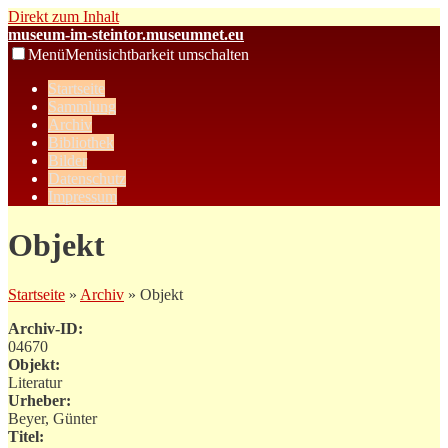
Direkt zum Inhalt
museum-im-steintor.museumnet.eu
Menü
Menüsichtbarkeit umschalten
Startseite
Sammlung
Archiv
Bibliothek
Bilder
Datenschutz
Impressum
Objekt
Startseite
»
Archiv
» Objekt
Archiv-ID:
04670
Objekt:
Literatur
Urheber:
Beyer, Günter
Titel: