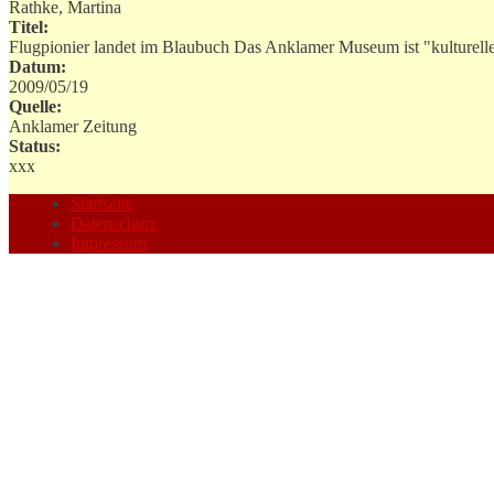
Rathke, Martina
Titel:
Flugpionier landet im Blaubuch Das Anklamer Museum ist "kulturelle
Datum:
2009/05/19
Quelle:
Anklamer Zeitung
Status:
xxx
Startseite
Datenschutz
Impressum