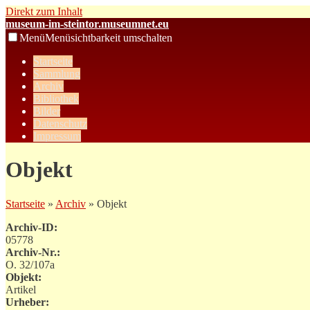
Direkt zum Inhalt
museum-im-steintor.museumnet.eu
Menü
Menüsichtbarkeit umschalten
Startseite
Sammlung
Archiv
Bibliothek
Bilder
Datenschutz
Impressum
Objekt
Startseite
»
Archiv
» Objekt
Archiv-ID:
05778
Archiv-Nr.:
O. 32/107a
Objekt:
Artikel
Urheber: