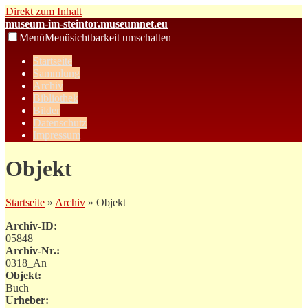
Direkt zum Inhalt
museum-im-steintor.museumnet.eu
Menü
Menüsichtbarkeit umschalten
Startseite
Sammlung
Archiv
Bibliothek
Bilder
Datenschutz
Impressum
Objekt
Startseite
»
Archiv
» Objekt
Archiv-ID:
05848
Archiv-Nr.:
0318_An
Objekt:
Buch
Urheber: