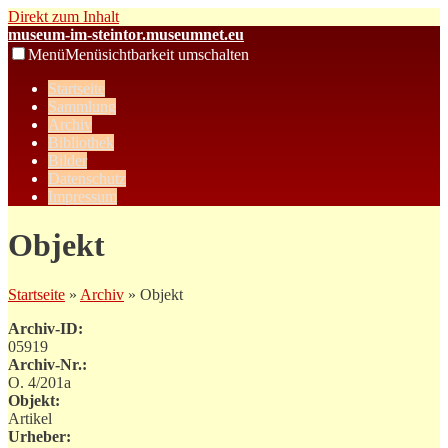
Direkt zum Inhalt
museum-im-steintor.museumnet.eu
Menü
Menüsichtbarkeit umschalten
Startseite
Sammlung
Archiv
Bibliothek
Bilder
Datenschutz
Impressum
Objekt
Startseite
»
Archiv
» Objekt
Archiv-ID:
05919
Archiv-Nr.:
O. 4/201a
Objekt:
Artikel
Urheber: