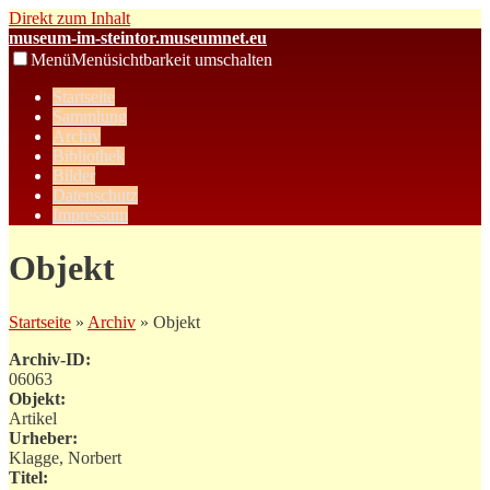
Direkt zum Inhalt
museum-im-steintor.museumnet.eu
Menü
Menüsichtbarkeit umschalten
Startseite
Sammlung
Archiv
Bibliothek
Bilder
Datenschutz
Impressum
Objekt
Startseite
»
Archiv
» Objekt
Archiv-ID:
06063
Objekt:
Artikel
Urheber:
Klagge, Norbert
Titel: