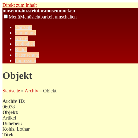
Direkt zum Inhalt
museum-im-steintor.museumnet.eu
Menü
Menüsichtbarkeit umschalten
Startseite
Sammlung
Archiv
Bibliothek
Bilder
Datenschutz
Impressum
Objekt
Startseite
»
Archiv
» Objekt
Archiv-ID:
06078
Objekt:
Artikel
Urheber:
Kohls, Lothar
Titel: