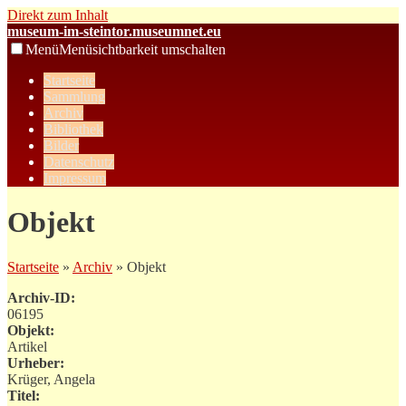
Direkt zum Inhalt
museum-im-steintor.museumnet.eu
Menü
Menüsichtbarkeit umschalten
Startseite
Sammlung
Archiv
Bibliothek
Bilder
Datenschutz
Impressum
Objekt
Startseite
»
Archiv
» Objekt
Archiv-ID:
06195
Objekt:
Artikel
Urheber:
Krüger, Angela
Titel: