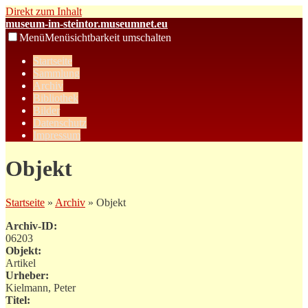
Direkt zum Inhalt
museum-im-steintor.museumnet.eu
Menü
Menüsichtbarkeit umschalten
Startseite
Sammlung
Archiv
Bibliothek
Bilder
Datenschutz
Impressum
Objekt
Startseite
»
Archiv
» Objekt
Archiv-ID:
06203
Objekt:
Artikel
Urheber:
Kielmann, Peter
Titel: