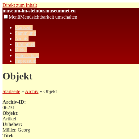
Direkt zum Inhalt
museum-im-steintor.museumnet.eu
Menü
Menüsichtbarkeit umschalten
Startseite
Sammlung
Archiv
Bibliothek
Bilder
Datenschutz
Impressum
Objekt
Startseite
»
Archiv
» Objekt
Archiv-ID:
06231
Objekt:
Artikel
Urheber:
Müller, Georg
Titel: