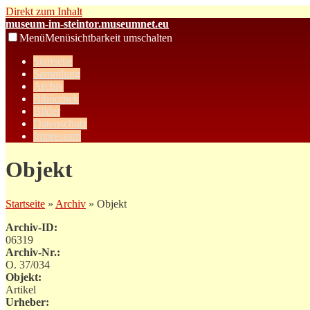
Direkt zum Inhalt
museum-im-steintor.museumnet.eu
Menü
Menüsichtbarkeit umschalten
Startseite
Sammlung
Archiv
Bibliothek
Bilder
Datenschutz
Impressum
Objekt
Startseite
»
Archiv
» Objekt
Archiv-ID:
06319
Archiv-Nr.:
O. 37/034
Objekt:
Artikel
Urheber: