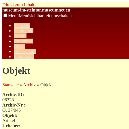
Direkt zum Inhalt
museum-im-steintor.museumnet.eu
Menü
Menüsichtbarkeit umschalten
Startseite
Sammlung
Archiv
Bibliothek
Bilder
Datenschutz
Impressum
Objekt
Startseite
»
Archiv
» Objekt
Archiv-ID:
06328
Archiv-Nr.:
O. 37/045
Objekt:
Artikel
Urheber: