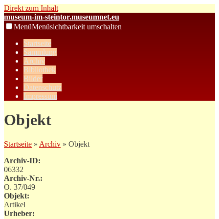
Direkt zum Inhalt
museum-im-steintor.museumnet.eu
Menü
Menüsichtbarkeit umschalten
Startseite
Sammlung
Archiv
Bibliothek
Bilder
Datenschutz
Impressum
Objekt
Startseite
»
Archiv
» Objekt
Archiv-ID:
06332
Archiv-Nr.:
O. 37/049
Objekt:
Artikel
Urheber: