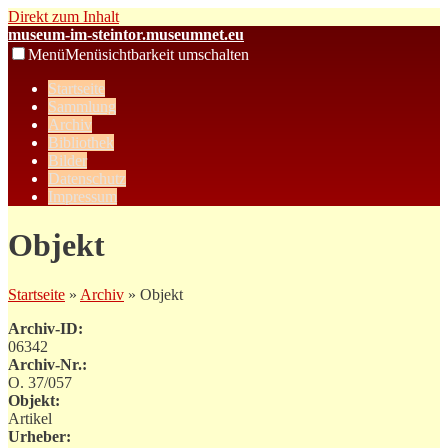
Direkt zum Inhalt
museum-im-steintor.museumnet.eu
Menü
Menüsichtbarkeit umschalten
Startseite
Sammlung
Archiv
Bibliothek
Bilder
Datenschutz
Impressum
Objekt
Startseite
»
Archiv
» Objekt
Archiv-ID:
06342
Archiv-Nr.:
O. 37/057
Objekt:
Artikel
Urheber: