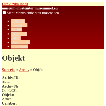
Direkt zum Inhalt
museum-im-steintor.museumnet.eu
Menü
Menüsichtbarkeit umschalten
Startseite
Sammlung
Archiv
Bibliothek
Bilder
Datenschutz
Impressum
Objekt
Startseite
»
Archiv
» Objekt
Archiv-ID:
06828
Archiv-Nr.:
O. 40/021
Objekt:
Artikel
Urheber: