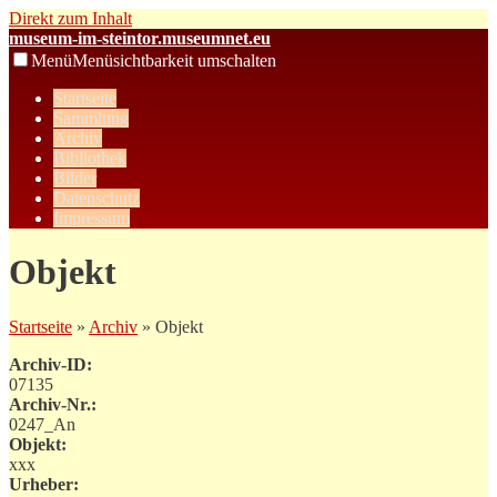
Direkt zum Inhalt
museum-im-steintor.museumnet.eu
Menü
Menüsichtbarkeit umschalten
Startseite
Sammlung
Archiv
Bibliothek
Bilder
Datenschutz
Impressum
Objekt
Startseite
»
Archiv
» Objekt
Archiv-ID:
07135
Archiv-Nr.:
0247_An
Objekt:
xxx
Urheber: