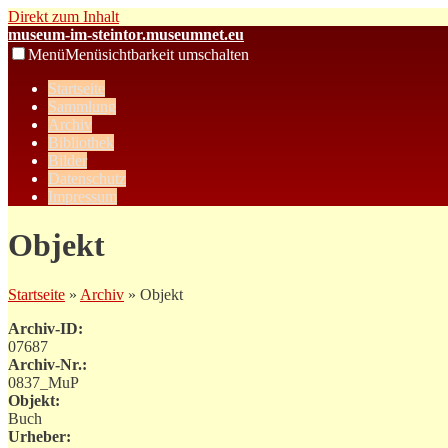
Direkt zum Inhalt
museum-im-steintor.museumnet.eu
Menü
Menüsichtbarkeit umschalten
Startseite
Sammlung
Archiv
Bibliothek
Bilder
Datenschutz
Impressum
Objekt
Startseite
»
Archiv
» Objekt
Archiv-ID:
07687
Archiv-Nr.:
0837_MuP
Objekt:
Buch
Urheber: