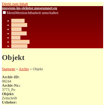
Direkt zum Inhalt
museum-im-steintor.museumnet.eu
Menü
Menüsichtbarkeit umschalten
Startseite
Sammlung
Archiv
Bibliothek
Bilder
Datenschutz
Impressum
Objekt
Startseite
»
Archiv
» Objekt
Archiv-ID:
08244
Archiv-Nr.:
3773_Po
Objekt:
Zeitschrift
Urheber: