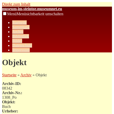
Direkt zum Inhalt
museum-im-steintor.museumnet.eu
Menü
Menüsichtbarkeit umschalten
Startseite
Sammlung
Archiv
Bibliothek
Bilder
Datenschutz
Impressum
Objekt
Startseite
»
Archiv
» Objekt
Archiv-ID:
08342
Archiv-Nr.:
1308_Po
Objekt:
Buch
Urheber: