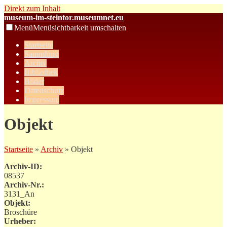
Direkt zum Inhalt
museum-im-steintor.museumnet.eu
Menü
Menüsichtbarkeit umschalten
Startseite
Sammlung
Archiv
Bibliothek
Bilder
Datenschutz
Impressum
Objekt
Startseite
»
Archiv
» Objekt
Archiv-ID:
08537
Archiv-Nr.:
3131_An
Objekt:
Broschüre
Urheber: