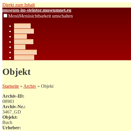
Direkt zum Inhalt
museum-im-steintor.museumnet.eu
Menü
Menüsichtbarkeit umschalten
Startseite
Sammlung
Archiv
Bibliothek
Bilder
Datenschutz
Impressum
Objekt
Startseite
»
Archiv
» Objekt
Archiv-ID:
08983
Archiv-Nr.:
3467_GD
Objekt:
Buch
Urheber: