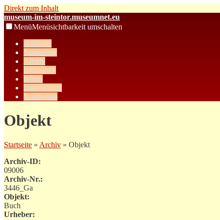
Direkt zum Inhalt
museum-im-steintor.museumnet.eu
Menü
Menüsichtbarkeit umschalten
Startseite
Sammlung
Archiv
Bibliothek
Bilder
Datenschutz
Impressum
Objekt
Startseite
»
Archiv
» Objekt
Archiv-ID:
09006
Archiv-Nr.:
3446_Ga
Objekt:
Buch
Urheber: