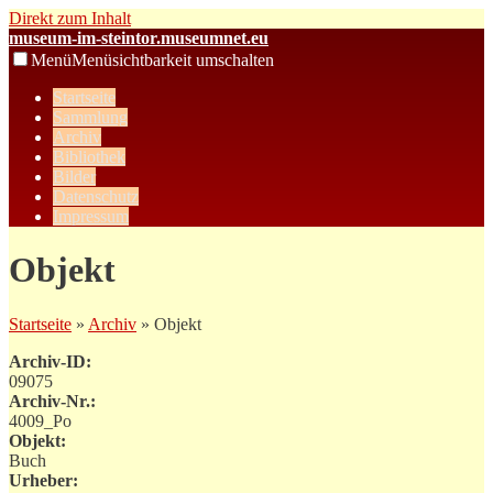
Direkt zum Inhalt
museum-im-steintor.museumnet.eu
Menü
Menüsichtbarkeit umschalten
Startseite
Sammlung
Archiv
Bibliothek
Bilder
Datenschutz
Impressum
Objekt
Startseite
»
Archiv
» Objekt
Archiv-ID:
09075
Archiv-Nr.:
4009_Po
Objekt:
Buch
Urheber: