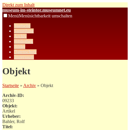
Direkt zum Inhalt
museum-im-steintor.museumnet.eu
Menü
Menüsichtbarkeit umschalten
Startseite
Sammlung
Archiv
Bibliothek
Bilder
Datenschutz
Impressum
Objekt
Startseite
»
Archiv
» Objekt
Archiv-ID:
09233
Objekt:
Artikel
Urheber:
Bahler, Rolf
Titel: