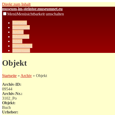
Direkt zum Inhalt
museum-im-steintor.museumnet.eu
Menü
Menüsichtbarkeit umschalten
Startseite
Sammlung
Archiv
Bibliothek
Bilder
Datenschutz
Impressum
Objekt
Startseite
»
Archiv
» Objekt
Archiv-ID:
09544
Archiv-Nr.:
3102_Po
Objekt:
Buch
Urheber: