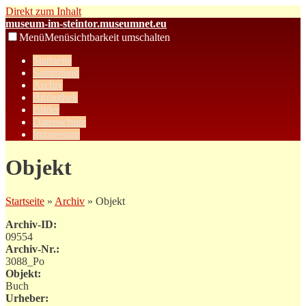
Direkt zum Inhalt
museum-im-steintor.museumnet.eu
Menü
Menüsichtbarkeit umschalten
Startseite
Sammlung
Archiv
Bibliothek
Bilder
Datenschutz
Impressum
Objekt
Startseite
»
Archiv
» Objekt
Archiv-ID:
09554
Archiv-Nr.:
3088_Po
Objekt:
Buch
Urheber: