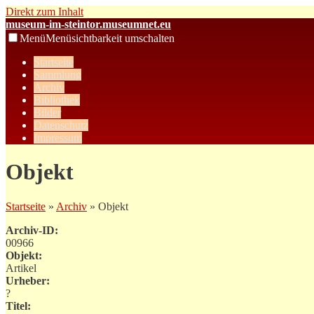
Direkt zum Inhalt
museum-im-steintor.museumnet.eu
Menü
Menüsichtbarkeit umschalten
Startseite
Sammlung
Archiv
Bibliothek
Bilder
Datenschutz
Impressum
Objekt
Startseite
»
Archiv
» Objekt
Archiv-ID:
00966
Objekt:
Artikel
Urheber:
?
Titel: