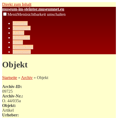
Direkt zum Inhalt
museum-im-steintor.museumnet.eu
Menü
Menüsichtbarkeit umschalten
Startseite
Sammlung
Archiv
Bibliothek
Bilder
Datenschutz
Impressum
Objekt
Startseite
»
Archiv
» Objekt
Archiv-ID:
09725
Archiv-Nr.:
O. 44/035a
Objekt:
Artikel
Urheber: